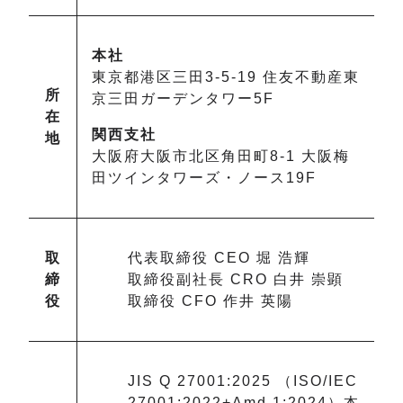
本社
東京都
港区
三田
3-5-19
住友不動産東
所
京三田ガーデンタワー5F
在
関西支社
地
大阪府
大阪市北区
角田町
8-1
大阪梅
田ツインタワーズ・ノース19F
取
代表取締役
CEO
堀 浩輝
締
取締役副社長
CRO
白井 崇顕
役
取締役
CFO
作井 英陽
JIS Q 27001:2025 （ISO/IEC
27001:2022+Amd 1:2024）本