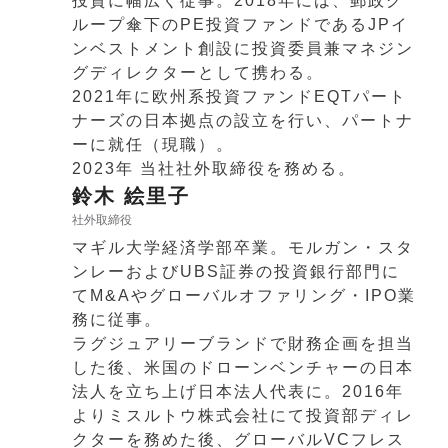
投資に幅広く従事。2018年には、郵政グ
ループ傘下のPE投資ファンドであるJPイ
ンベストメント創設に投資委員兼マネジン
グディレクターとして携わる。
2021年に欧州系投資ファンドEQTパート
ナーズの日本拠点の設立を行い、パートナ
ーに就任（現職）。
2023年 当社社外取締役を務める。
鈴木 絵里子
社外取締役
マギル大学経済学部卒業。モルガン・スタ
ンレーおよびUBS証券の投資銀行部門に
てM&Aやグローバルオファリング・IPO業
務に従事。
ラグジュアリーブランドで財務企画を担当
した後、米国のドローンベンチャーの日本
法人を立ち上げ日本法人代表に。2016年
よりミスルトウ株式会社にて投資部ディレ
クターを務めた後、グローバルVCフレス